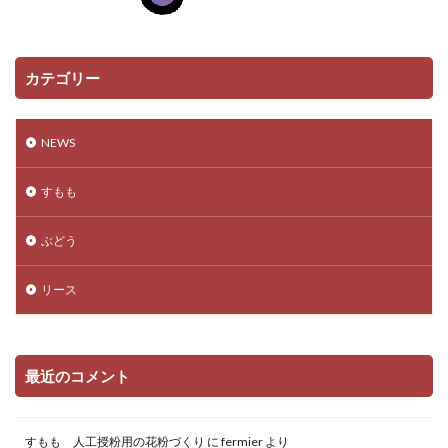
カテゴリー
NEWS
すもも
ぶどう
リース
最近のコメント
すもも 人工授粉用の花粉づくり
に
fermier
より