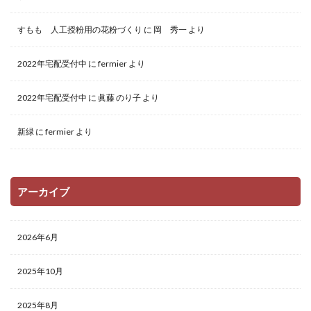
すもも 人工授粉用の花粉づくり
に
岡 秀一
より
2022年宅配受付中
に
fermier
より
2022年宅配受付中
に
眞藤 のり子
より
新緑
に
fermier
より
アーカイブ
2026年6月
2025年10月
2025年8月