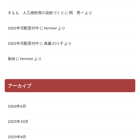
すもも 人工授粉用の花粉づくり
に
岡 秀一
より
2022年宅配受付中
に
fermier
より
2022年宅配受付中
に
眞藤 のり子
より
新緑
に
fermier
より
アーカイブ
2026年6月
2025年10月
2025年8月