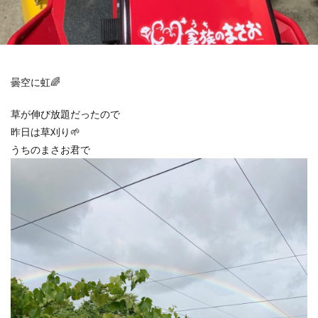
曇空に虹🌈
草が伸び放題だったので
昨日は草刈り🌱
うちのまさお君で