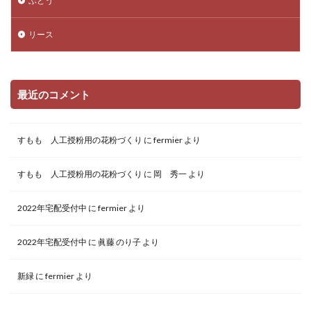
ぶどう
リース
最近のコメント
すもも 人工授粉用の花粉づくり
に
fermier
より
すもも 人工授粉用の花粉づくり
に
岡 秀一
より
2022年宅配受付中
に
fermier
より
2022年宅配受付中
に
眞藤 のり子
より
新緑
に
fermier
より