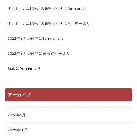
すもも 人工授粉用の花粉づくり
に
fermier
より
すもも 人工授粉用の花粉づくり
に
岡 秀一
より
2022年宅配受付中
に
fermier
より
2022年宅配受付中
に
眞藤 のり子
より
新緑
に
fermier
より
アーカイブ
2026年6月
2025年10月