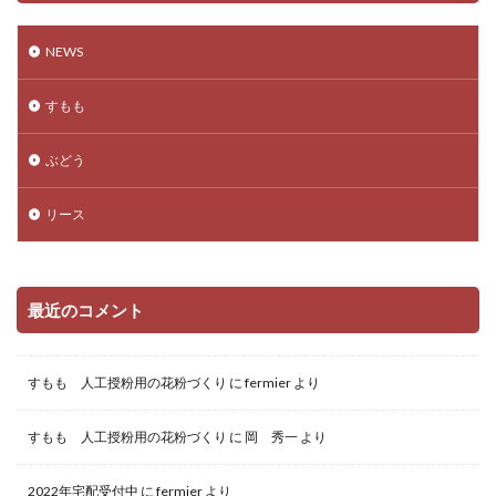
NEWS
すもも
ぶどう
リース
最近のコメント
すもも 人工授粉用の花粉づくり
に
fermier
より
すもも 人工授粉用の花粉づくり
に
岡 秀一
より
2022年宅配受付中
に
fermier
より