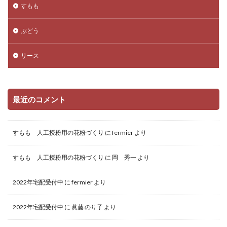
すもも
ぶどう
リース
最近のコメント
すもも 人工授粉用の花粉づくり
に
fermier
より
すもも 人工授粉用の花粉づくり
に
岡 秀一
より
2022年宅配受付中
に
fermier
より
2022年宅配受付中
に
眞藤 のり子
より