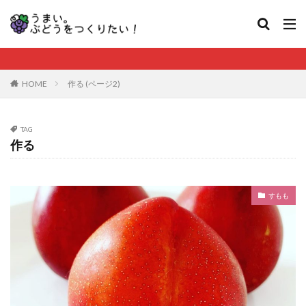
HOME
作る (ページ2)
TAG
作る
すもも