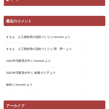
最近のコメント
すもも 人工授粉用の花粉づくり
に
fermier
より
すもも 人工授粉用の花粉づくり
に
岡 秀一
より
2022年宅配受付中
に
fermier
より
2022年宅配受付中
に
眞藤 のり子
より
新緑
に
fermier
より
アーカイブ