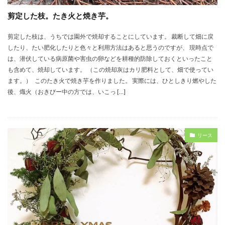
剪定した枝。たき火と焼き芋。
剪定した枝は、うちでは園外で焼却することにしています。 裁断して畑に戻
したり、たい肥化したりと色々と利用方法はあると思うのですが、 現時点で
は、潜伏している病原菌や害虫の卵などを耕種的防除しておくといったこと
も含めて、焼却しています。 （この焼却灰はカリ肥料として、畑で使ってい
ます。） このたき火で焼き芋を作りました。 実際には、ひとしきり燃やした
後、熾火（おきびー中の方では、いこっ […]
リース