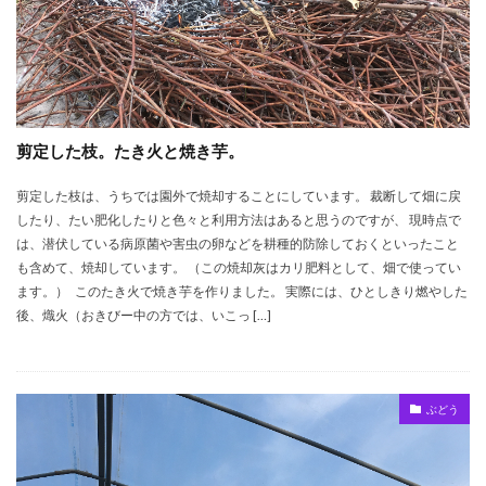
剪定した枝。たき火と焼き芋。
剪定した枝は、うちでは園外で焼却することにしています。 裁断して畑に戻
したり、たい肥化したりと色々と利用方法はあると思うのですが、 現時点で
は、潜伏している病原菌や害虫の卵などを耕種的防除しておくといったこと
も含めて、焼却しています。 （この焼却灰はカリ肥料として、畑で使ってい
ます。） このたき火で焼き芋を作りました。 実際には、ひとしきり燃やした
後、熾火（おきびー中の方では、いこっ […]
ぶどう