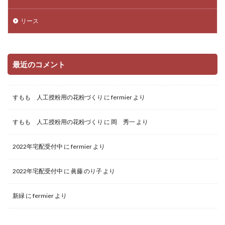
リース
最近のコメント
すもも 人工授粉用の花粉づくり
に
fermier
より
すもも 人工授粉用の花粉づくり
に
岡 秀一
より
2022年宅配受付中
に
fermier
より
2022年宅配受付中
に
眞藤 のり子
より
新緑
に
fermier
より