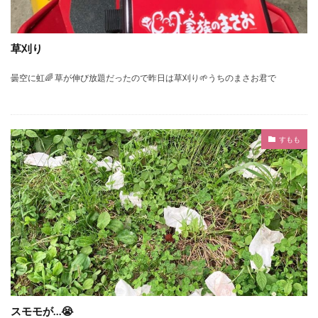
草刈り
曇空に虹🌈 草が伸び放題だったので昨日は草刈り🌱うちのまさお君で
すもも
スモモが…😭