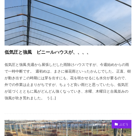
低気圧と強風 ビニールハウスが、、、、
低気圧と強風 先週から展張しだした雨除けハウスですが、今週始めからの雨
で一時中断です。 週初めは、まさに催花雨といったかんじでした。 正直、樹
が動き出すこの時期には芽を出すにも、花を咲かせるにも水分が要るので、
外での作業は止まりがちですが、ちょうど良い雨だと思っていたら、低気圧
が近づくとともに風がどんどん強くなっていき、水曜、木曜日と台風並みの
強風が吹き荒れました。 う […]
ぶどう