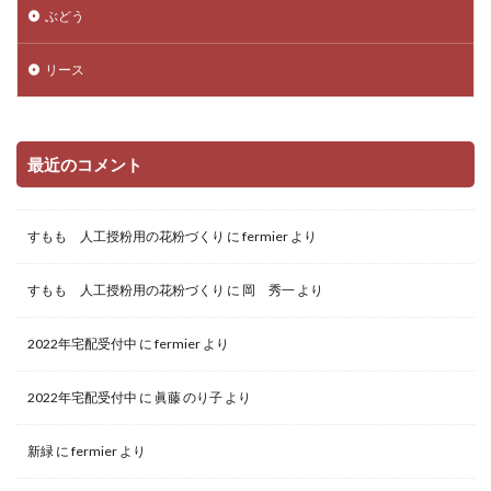
ぶどう
リース
最近のコメント
すもも 人工授粉用の花粉づくり
に
fermier
より
すもも 人工授粉用の花粉づくり
に
岡 秀一
より
2022年宅配受付中
に
fermier
より
2022年宅配受付中
に
眞藤 のり子
より
新緑
に
fermier
より